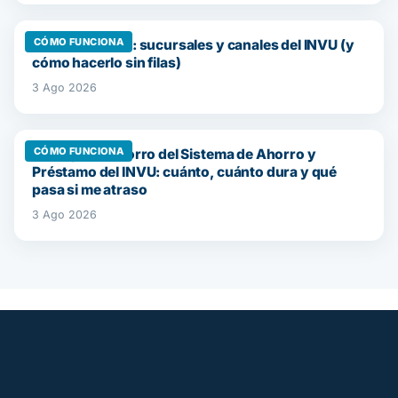
CÓMO FUNCIONA
Dónde tramitar: sucursales y canales del INVU (y
cómo hacerlo sin filas)
3 Ago 2026
CÓMO FUNCIONA
La etapa de ahorro del Sistema de Ahorro y
Préstamo del INVU: cuánto, cuánto dura y qué
pasa si me atraso
3 Ago 2026