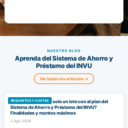
NUESTRO BLOG
Aprenda del Sistema de Ahorro y
Préstamo del INVU
Ver todos los artículos →
REQUISITOS Y CUOTAS
¿Se puede comprar solo un lote con el plan del
Sistema de Ahorro y Préstamo del INVU?
Finalidades y montos máximos
3 Ago 2026