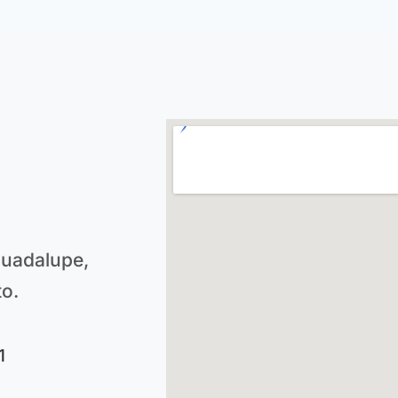
Guadalupe,
to.
1